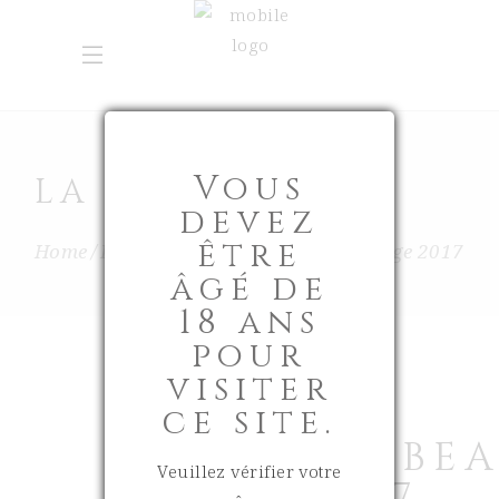
Vous
LA BOUTIQUE
devez
être
Home
La Boutique
Vins
Ch.Beauvillage 2017
âgé de
18 ans
pour
visiter
ce site.
CH.BE
Veuillez vérifier votre
2017