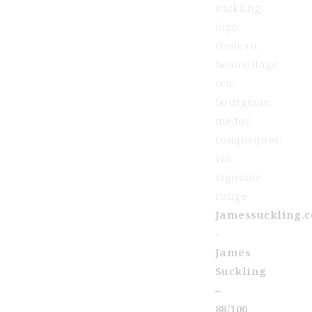
Jamessuckling.
-
James
Suckling
–
88/100