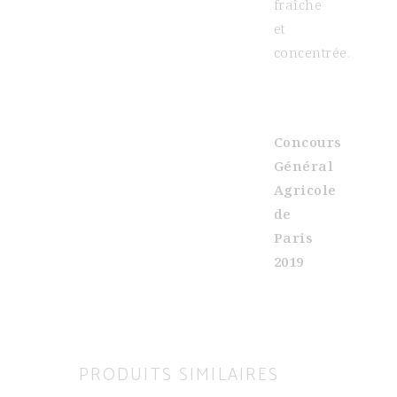
fraîche
et
concentrée.
Concours
Général
Agricole
de
Paris
2019
PRODUITS SIMILAIRES
AJOUTER AU PANIER