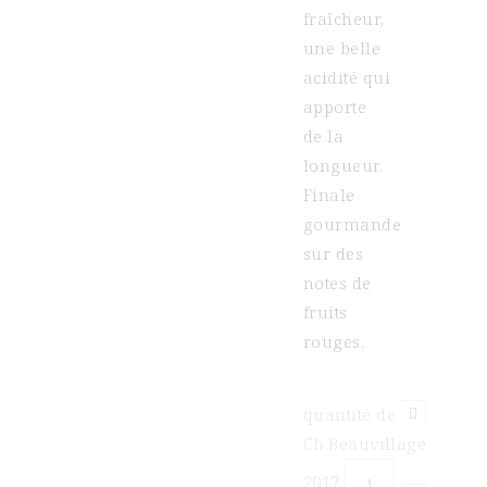
fraîcheur,
une belle
acidité qui
apporte
de la
longueur.
Finale
gourmande
sur des
notes de
fruits
rouges.
quantité de
Ch.Beauvillage
2017