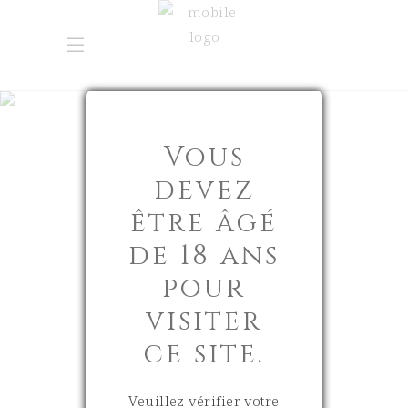
UNE HISTOIRE,
Vous
UNE
devez
PHILOSOPHIE
être âgé
de 18 ans
L'ESPRIT
pour
D'UN
VIN
visiter
ce site.
Veuillez vérifier votre