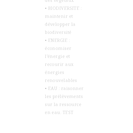
des végétaux
• BIODIVERSITE :
maintenir et
développer la
biodiversité
• ENERGIE :
économiser
l’énergie et
recourir aux
énergies
renouvelables
• EAU : raisonner
les prélèvements
sur la ressource
en eau. TEST