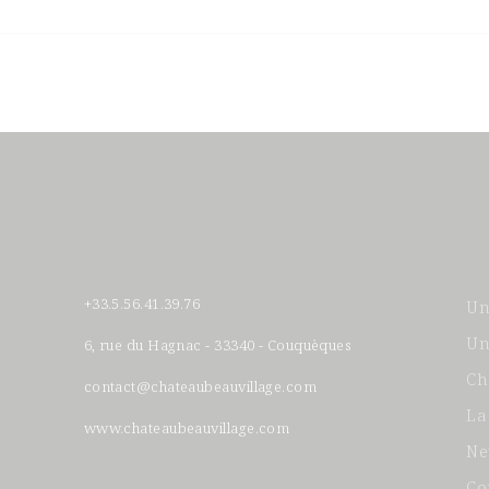
+33.5.56.41.39.76
Un
Un
6, rue du Hagnac - 33340 - Couquèques
Ch
contact@chateaubeauvillage.com
La
www.chateaubeauvillage.com
Ne
Co