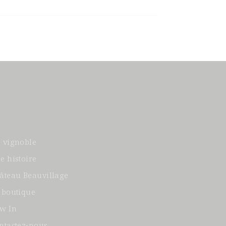
 vignoble
e histoire
âteau Beauvillage
 boutique
w In
ntactez-nous