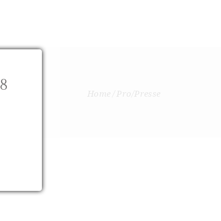
ANGLAIS
E
NEW IN
CONTACTEZ-NOUS
8
Home
Pro/Presse
.