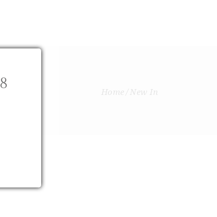
ANGLAIS
E
NEW IN
CONTACTEZ-NOUS
8
Home
New In
.