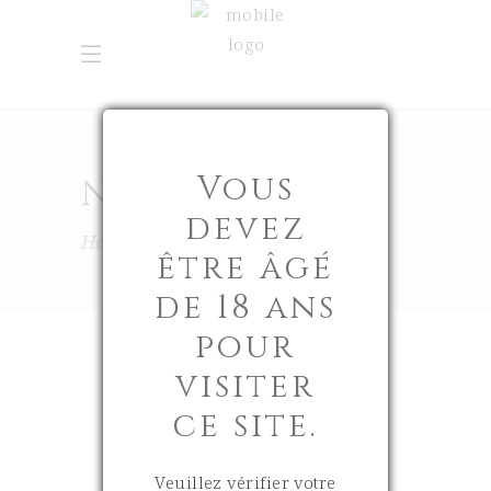
Vous
NOVEMBRE 2023
devez
Home
2023
Novembre
être âgé
de 18 ans
pour
visiter
ce site.
21 novembre 2023
0
Veuillez vérifier votre