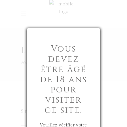
Vous
LA BOUTIQUE
devez
Home
La Boutique
être âgé
de 18 ans
pour
visiter
ce site.
9 résultats affichés
Veuillez vérifier votre