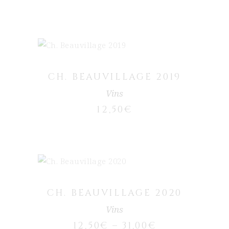
AJOUTER AU PANIER
CH. BEAUVILLAGE 2019
Vins
12,50
€
CHOIX DES OPTIONS
Ce produit a plusieurs variations.
Les options peuvent être choisies sur
CH. BEAUVILLAGE 2020
la page du produit
Vins
12,50
€
–
31,00
€