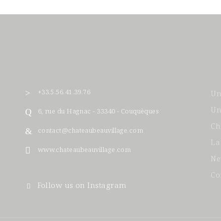
+33.5.56.41.39.76
Un
Un
6, rue du Hagnac - 33340 - Couquèques
Ch
contact@chateaubeauvillage.com
La
www.chateaubeauvillage.com
Ne
Co
Follow us on Instagram