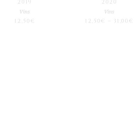
2019
2020
page du produit
Vins
Vins
12,50
€
12,50
€
–
31,00
€