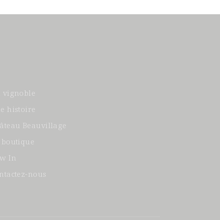
 vignoble
e histoire
âteau Beauvillage
 boutique
w In
ntactez-nous