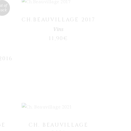
ut of
tock
CH.BEAUVILLAGE 2017
Vins
11,90
€
2016
AJOUTER AU PANIER
s
s
GE
CH. BEAUVILLAGE
 la