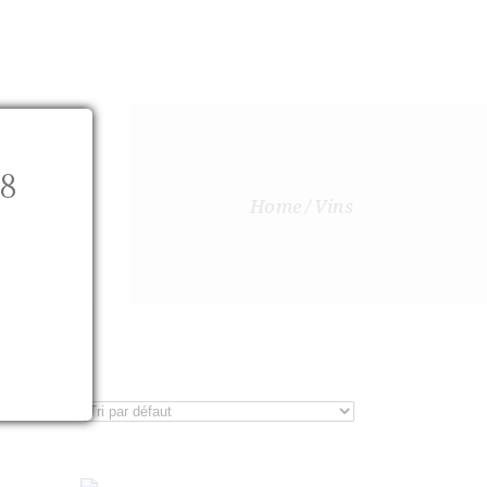
ANGLAIS
E
NEW IN
CONTACTEZ-NOUS
8
Home
Vins
.
AJOUTER AU PANIER