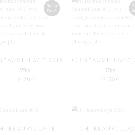
Out of
O
Stock
S
LIRE LA SUITE
LIRE LA SUITE
BEAUVILLAGE 2015
CH.BEAUVILLAGE 
Vins
Vins
12,20
€
12,50
€
AJOUTER AU PANIER
Ce produit a plusieur
CHOIX DES OPTIONS
variations. Les option
H. BEAUVILLAGE
CH. BEAUVILLA
peuvent être choisies sur