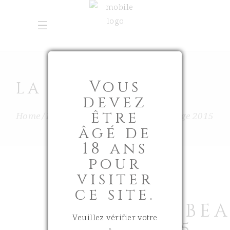
Vous
LA BOUTIQUE
devez
être
Home
La Boutique
Vins
Ch.Beauvillage 2015
âgé de
18 ans
pour
visiter
ce site.
CH.BE
Veuillez vérifier votre
2015