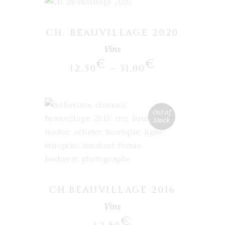
Ce produit a plusieurs
CHOIX DES OPTIONS
variations. Les options peuvent
CH. BEAUVILLAGE 2020
être choisies sur la page du
produit
Vins
€
€
12,50
–
31,00
Out of
Stock
LIRE LA SUITE
CH.BEAUVILLAGE 2016
Vins
€