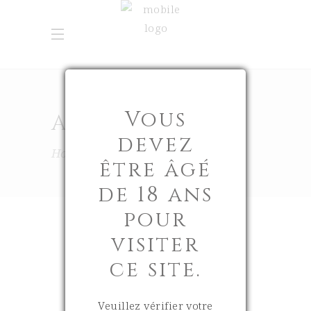
Vous
AVRIL 2023
devez
Home
2023
Avril
être âgé
de 18 ans
pour
visiter
ce site.
24 avril 2023
0
Veuillez vérifier votre