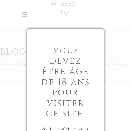
Vous
BLOG
devez
Home
New-In
Trois Éclats D’Or Pour Notre Château
être âgé
de 18 ans
pour
visiter
ce site.
TROIS
Veuillez vérifier votre