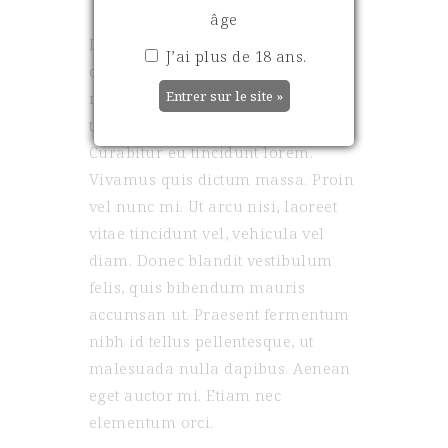
âge
Lorem ipsum dolor sit amet,
J’ai plus de 18 ans.
consectetur adipiscing elit. Donec
maximus tellus libero, eu gravida
tellus eleifend quis. Nulla facilisi.
Curabitur eu tincidunt lorem.
Vivamus quis dictum massa. Proin
vel nunc mi. Ut arcu nisi, laoreet
vitae tincidunt vel, vehicula vel
diam. Donec blandit vestibulum
felis, quis bibendum mauris
accumsan ut. Praesent fermentum
nibh id tellus pellentesque, ut
malesuada nulla dapibus. Aenean
eget auctor mi. Etiam nec
elementum orci.