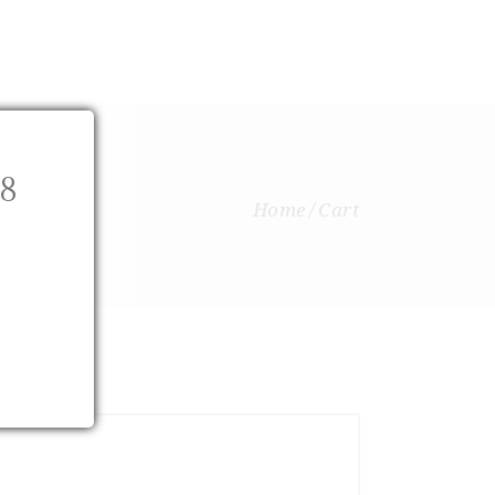
FRENCH
SHOP
NEW IN
CONTACT US
8
Home
Cart
.