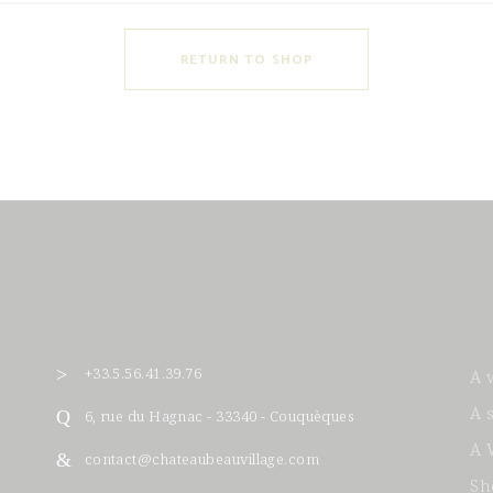
RETURN TO SHOP
+33.5.56.41.39.76
A 
A 
6, rue du Hagnac - 33340 - Couquèques
A 
contact@chateaubeauvillage.com
Sh