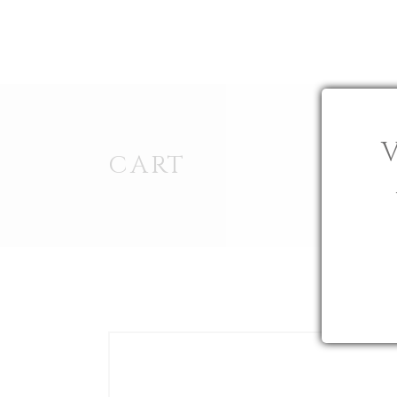
A WINEYARD
A STORY
A WINE
CART